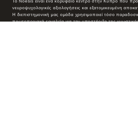
Το Noesis είναι ένα κορυφαίο κέντρο στην Κύπρο που πρ
νευροψυχολογικές αξιολογήσεις και εξατομικευμένη αποκ
Η διεπιστημονική μας ομάδα χρησιμοποιεί τόσο παραδοσι
πρωτοποριακά εργαλεία για την υποστήριξη της γνωστικής
όλους.
Αφοσιωμένοι στην τεκμηριωμένη πρακτική και τη συνεχή έ
προσπαθούμε να καταστήσουμε τη γνωστική υγεία προσιτ
Πνευματικά δικαιώματα © 2019 – 2026 MAT Noesis Cognitive Cen
δικαιώματα διατηρούνται.