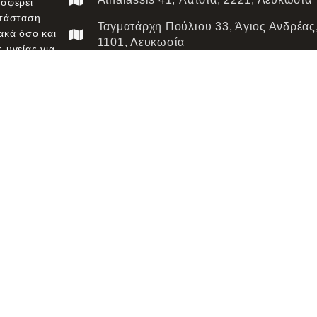
οσφέρει
ατάσταση.
Ταγματάρχη Πούλιου 33, Άγιος Ανδρέας
ακά όσο και
1101, Λευκωσία
 υγείας για
22 276 910
ρευνα,
ή σε όλους.
Πολιτική Cookies
Σ
ter Tech Solutions . Όλα τα
English
(
Αγγλικά
)
Ελληνικά