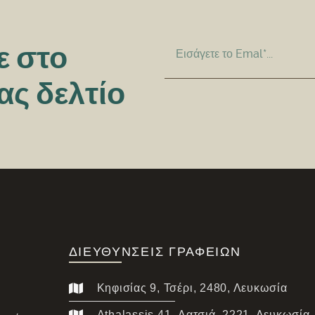
ε
στο
ας δελτίο
ΔΙΕΥΘΎΝΣΕΙΣ ΓΡΑΦΕΊΩΝ
Κηφισίας 9, Τσέρι, 2480, Λευκωσία
Athalassis 41, Λατσιά, 2221, Λευκωσία