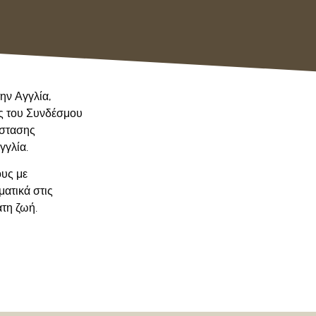
ην Αγγλία,
ος του Συνδέσμου
άστασης
γγλία.
ους με
ματικά στις
άτη ζωή.