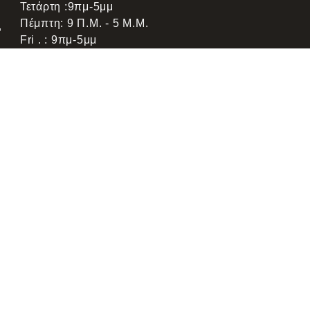
Τετάρτη :9πμ-5μμ
Πέμπτη: 9 Π.μ. - 5 Μ.μ.
,
Fri . : 9πμ-5μμ
υναίνεση μετά από ενημέρωση
Πολιτική απορρήτου
Όροι χρήσης
Sitemap